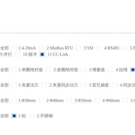
全部
1:4-20mA
2:Modbus RTU
3:SSI
4:RS485
5:
9:并行
10:脉冲
11:CC-Link
全部
1:单圈绝对值
2:多圈绝对值
3:增量值
4:拉绳
全部
1:夹紧法兰
2:夹紧同步法兰
3:盲孔轴套
4:同步
全部
1:Φ38mm
2:Φ40mm
3:Φ50mm
4:Φ60mm
5:
全部
1:铝
2:不锈钢