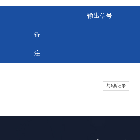
输出信号
备
注
共
0
条记录