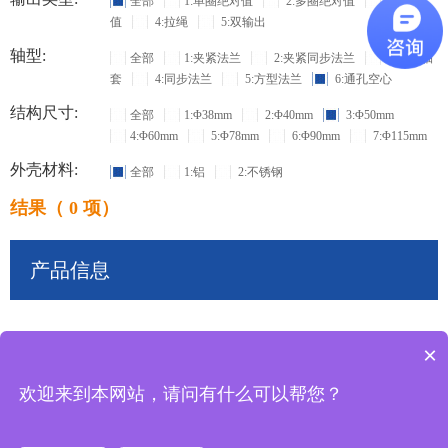
全部
1:单圈绝对值
2:多圈绝对值
3:增量
值
4:拉绳
5:双输出
轴型:
全部
1:夹紧法兰
2:夹紧同步法兰
3:盲孔轴
套
4:同步法兰
5:方型法兰
6:通孔空心
结构尺寸:
全部
1:Φ38mm
2:Φ40mm
3:Φ50mm
4:Φ60mm
5:Φ78mm
6:Φ90mm
7:Φ115mm
外壳材料:
全部
1:铝
2:不锈钢
结果（ 0 项）
产品信息
×
共
0
条记录
欢迎来到本网站，请问有什么可以帮您？