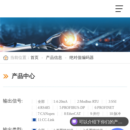
当前位置：
首页
-
产品信息
-
绝对值编码器
产品中心
输出信号:
全部
1:4-20mA
2:Modbus RTU
3:SSI
4:RS485
5:PROFIBUS-DP
6:PROFINET
7:CANopen
8:EtherCAT
9:并行
10:脉冲
11:CC-Link
可以介绍下你们的产品么？
输出类型: