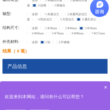
全部
1:单圈绝对值
2:多圈绝对值
3:增量
值
4:拉绳
5:双输出
轴型:
全部
1:夹紧法兰
2:夹紧同步法兰
3:盲孔轴
套
4:同步法兰
5:方型法兰
6:通孔空心
结构尺寸:
全部
1:Φ38mm
2:Φ40mm
3:Φ50mm
4:Φ60mm
5:Φ78mm
6:Φ90mm
7:Φ115mm
外壳材料:
全部
1:铝
2:不锈钢
结果（ 0 项）
产品信息
×
共
0
条记录
欢迎来到本网站，请问有什么可以帮您？