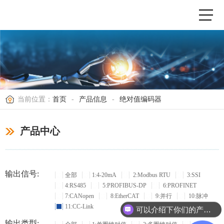
当前位置：
首页
-
产品信息
-
绝对值编码器
产品中心
输出信号:
全部
1:4-20mA
2:Modbus RTU
3:SSI
4:RS485
5:PROFIBUS-DP
6:PROFINET
7:CANopen
8:EtherCAT
9:并行
10:脉冲
11:CC-Link
可以介绍下你们的产品么？
输出类型: