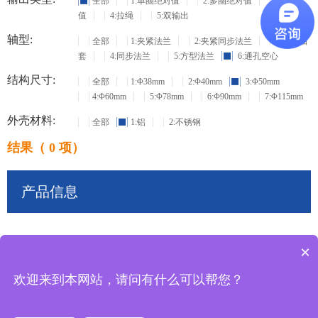
全部
1:单圈绝对值
2:多圈绝对值
3:增量
值
4:拉绳
5:双输出
轴型:
全部
1:夹紧法兰
2:夹紧同步法兰
3:盲孔轴
套
4:同步法兰
5:方型法兰
6:通孔空心
结构尺寸:
全部
1:Φ38mm
2:Φ40mm
3:Φ50mm
4:Φ60mm
5:Φ78mm
6:Φ90mm
7:Φ115mm
外壳材料:
全部
1:铝
2:不锈钢
结果（ 0 项）
产品信息
×
共
0
条记录
欢迎来到本网站，请问有什么可以帮您？