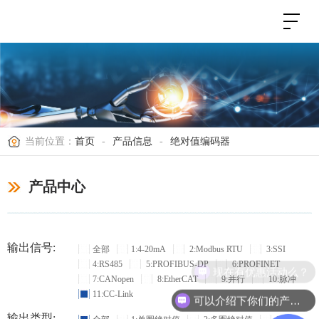
当前位置：
首页
-
产品信息
-
绝对值编码器
产品中心
输出信号:
全部
1:4-20mA
2:Modbus RTU
3:SSI
4:RS485
5:PROFIBUS-DP
6:PROFINET
现在有优惠活动么？
7:CANopen
8:EtherCAT
9:并行
10:脉冲
11:CC-Link
可以介绍下你们的产品么？
输出类型: