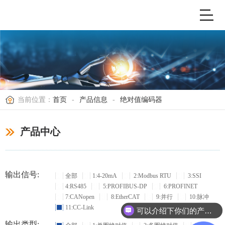
当前位置：
首页
-
产品信息
-
绝对值编码器
产品中心
输出信号:
全部
1:4-20mA
2:Modbus RTU
3:SSI
4:RS485
5:PROFIBUS-DP
6:PROFINET
7:CANopen
8:EtherCAT
9:并行
10:脉冲
11:CC-Link
可以介绍下你们的产品么？
输出类型: