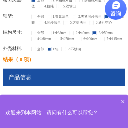
全部
1:单圈绝对值
2:多圈绝对值
3:增量
值
4:拉绳
5:双输出
轴型:
全部
1:夹紧法兰
2:夹紧同步法兰
3:盲孔轴
套
4:同步法兰
5:方型法兰
6:通孔空心
结构尺寸:
全部
1:Φ38mm
2:Φ40mm
3:Φ50mm
4:Φ60mm
5:Φ78mm
6:Φ90mm
7:Φ115mm
外壳材料:
全部
1:铝
2:不锈钢
结果（ 0 项）
产品信息
×
共
0
条记录
欢迎来到本网站，请问有什么可以帮您？