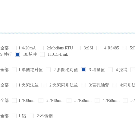
全部
1:4-20mA
2:Modbus RTU
3:SSI
4:RS485
5:
9:并行
10:脉冲
11:CC-Link
全部
1:单圈绝对值
2:多圈绝对值
3:增量值
4:拉绳
全部
1:夹紧法兰
2:夹紧同步法兰
3:盲孔轴套
4:同步
全部
1:Φ38mm
2:Φ40mm
3:Φ50mm
4:Φ60mm
5:
全部
1:铝
2:不锈钢