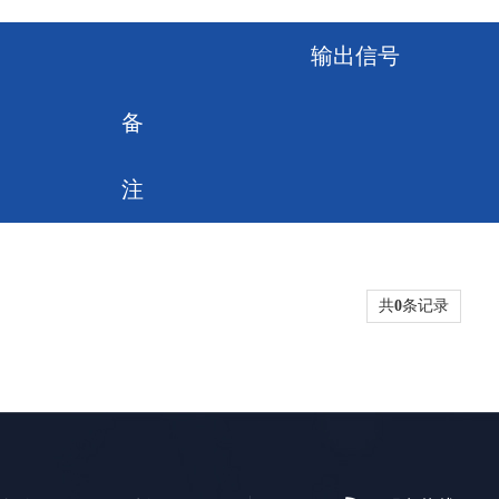
输出信号
备
注
共
0
条记录