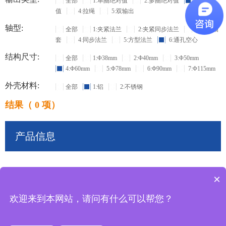
全部
1:单圈绝对值
2:多圈绝对值
3:增量
值
4:拉绳
5:双输出
轴型:
全部
1:夹紧法兰
2:夹紧同步法兰
3:盲孔轴
套
4:同步法兰
5:方型法兰
6:通孔空心
结构尺寸:
全部
1:Φ38mm
2:Φ40mm
3:Φ50mm
4:Φ60mm
5:Φ78mm
6:Φ90mm
7:Φ115mm
外壳材料:
全部
1:铝
2:不锈钢
结果（ 0 项）
产品信息
×
共
0
条记录
欢迎来到本网站，请问有什么可以帮您？