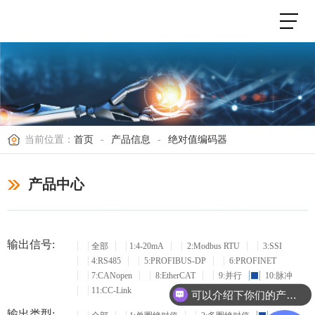
当前位置：
首页
-
产品信息
-
绝对值编码器
产品中心
输出信号:
全部
1:4-20mA
2:Modbus RTU
3:SSI
4:RS485
5:PROFIBUS-DP
6:PROFINET
7:CANopen
8:EtherCAT
9:并行
10:脉冲
11:CC-Link
可以介绍下你们的产品么？
输出类型: