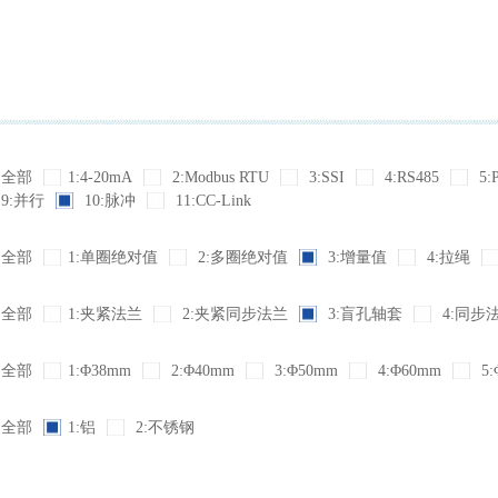
全部
1:4-20mA
2:Modbus RTU
3:SSI
4:RS485
5:
9:并行
10:脉冲
11:CC-Link
全部
1:单圈绝对值
2:多圈绝对值
3:增量值
4:拉绳
全部
1:夹紧法兰
2:夹紧同步法兰
3:盲孔轴套
4:同步
全部
1:Φ38mm
2:Φ40mm
3:Φ50mm
4:Φ60mm
5:
全部
1:铝
2:不锈钢