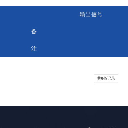
输出信号
备
注
共
0
条记录