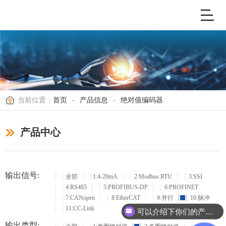
当前位置：
首页
-
产品信息
-
绝对值编码器
产品中心
输出信号:
全部
1:4-20mA
2:Modbus RTU
3:SSI
4:RS485
5:PROFIBUS-DP
6:PROFINET
7:CANopen
8:EtherCAT
9:并行
10:脉冲
11:CC-Link
可以介绍下你们的产品么？
输出类型: