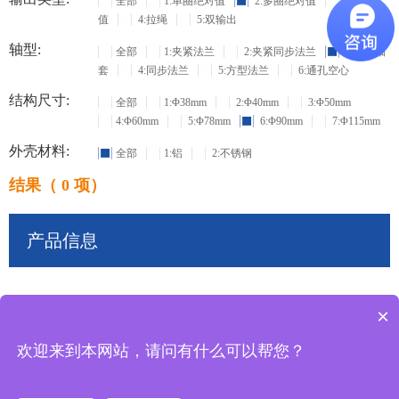
全部
1:单圈绝对值
2:多圈绝对值
3:增量
值
4:拉绳
5:双输出
轴型:
全部
1:夹紧法兰
2:夹紧同步法兰
3:盲孔轴
套
4:同步法兰
5:方型法兰
6:通孔空心
结构尺寸:
全部
1:Φ38mm
2:Φ40mm
3:Φ50mm
4:Φ60mm
5:Φ78mm
6:Φ90mm
7:Φ115mm
外壳材料:
全部
1:铝
2:不锈钢
结果（ 0 项）
产品信息
×
共
0
条记录
欢迎来到本网站，请问有什么可以帮您？