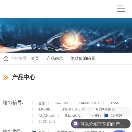
当前位置：
首页
-
产品信息
-
绝对值编码器
产品中心
输出信号:
全部
1:4-20mA
2:Modbus RTU
3:SSI
4:RS485
5:PROFIBUS-DP
6:PROFINET
现在有优惠活动么？
7:CANopen
8:EtherCAT
9:并行
10:脉冲
11:CC-Link
可以介绍下你们的产品么？
输出类型: