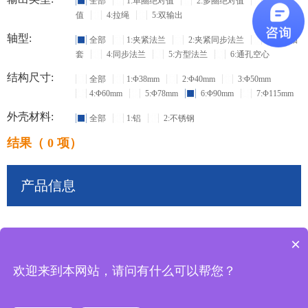
全部
1:单圈绝对值
2:多圈绝对值
3:增量
值
4:拉绳
5:双输出
轴型:
全部
1:夹紧法兰
2:夹紧同步法兰
3:盲孔轴
套
4:同步法兰
5:方型法兰
6:通孔空心
结构尺寸:
全部
1:Φ38mm
2:Φ40mm
3:Φ50mm
4:Φ60mm
5:Φ78mm
6:Φ90mm
7:Φ115mm
外壳材料:
全部
1:铝
2:不锈钢
结果（ 0 项）
产品信息
×
共
0
条记录
欢迎来到本网站，请问有什么可以帮您？