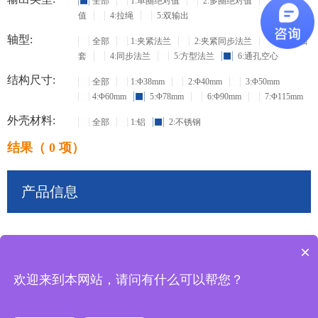
全部
1:单圈绝对值
2:多圈绝对值
3:增量
值
4:拉绳
5:双输出
轴型:
全部
1:夹紧法兰
2:夹紧同步法兰
3:盲孔轴
套
4:同步法兰
5:方型法兰
6:通孔空心
结构尺寸:
全部
1:Φ38mm
2:Φ40mm
3:Φ50mm
4:Φ60mm
5:Φ78mm
6:Φ90mm
7:Φ115mm
外壳材料:
全部
1:铝
2:不锈钢
结果（ 0 项）
产品信息
×
共
0
条记录
欢迎来到本网站，请问有什么可以帮您？