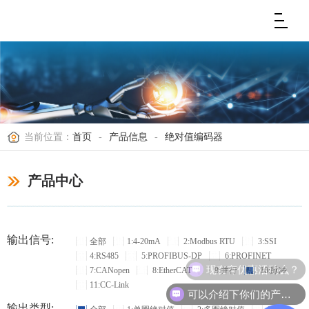
当前位置：
首页
-
产品信息
-
绝对值编码器
产品中心
输出信号:
全部
1:4-20mA
2:Modbus RTU
3:SSI
4:RS485
5:PROFIBUS-DP
6:PROFINET
现在有优惠活动么？
7:CANopen
8:EtherCAT
9:并行
10:脉冲
11:CC-Link
可以介绍下你们的产品么？
输出类型: