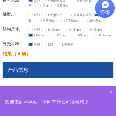
全部
1:单圈绝对值
2:多圈绝对值
3:增量
值
4:拉绳
5:双输出
轴型:
全部
1:夹紧法兰
2:夹紧同步法兰
3:盲孔轴
套
4:同步法兰
5:方型法兰
6:通孔空心
结构尺寸:
全部
1:Φ38mm
2:Φ40mm
3:Φ50mm
4:Φ60mm
5:Φ78mm
6:Φ90mm
7:Φ115mm
外壳材料:
全部
1:铝
2:不锈钢
结果（ 0 项）
产品信息
×
共
0
条记录
欢迎来到本网站，请问有什么可以帮您？