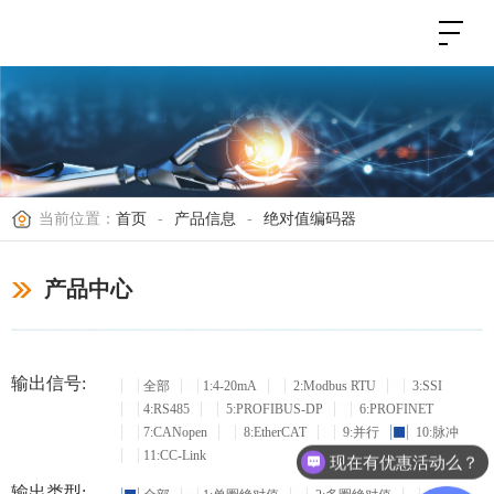
当前位置：
首页
-
产品信息
-
绝对值编码器
产品中心
输出信号:
全部
1:4-20mA
2:Modbus RTU
3:SSI
4:RS485
5:PROFIBUS-DP
6:PROFINET
7:CANopen
8:EtherCAT
9:并行
10:脉冲
11:CC-Link
现在有优惠活动么？
输出类型: