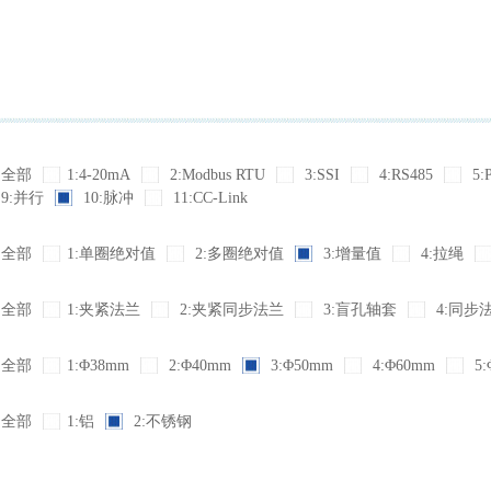
全部
1:4-20mA
2:Modbus RTU
3:SSI
4:RS485
5:
9:并行
10:脉冲
11:CC-Link
全部
1:单圈绝对值
2:多圈绝对值
3:增量值
4:拉绳
全部
1:夹紧法兰
2:夹紧同步法兰
3:盲孔轴套
4:同步
全部
1:Φ38mm
2:Φ40mm
3:Φ50mm
4:Φ60mm
5:
全部
1:铝
2:不锈钢