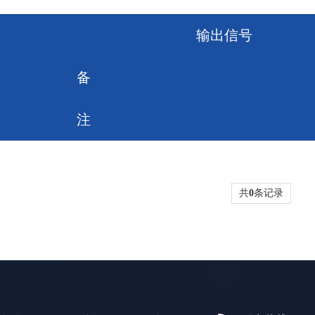
输出信号
备
注
共
0
条记录