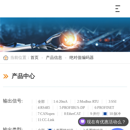
当前位置：
首页
-
产品信息
-
绝对值编码器
产品中心
输出信号:
全部
1:4-20mA
2:Modbus RTU
3:SSI
4:RS485
5:PROFIBUS-DP
6:PROFINET
7:CANopen
8:EtherCAT
9:并行
10:脉冲
11:CC-Link
现在有优惠活动么？
输出类型: