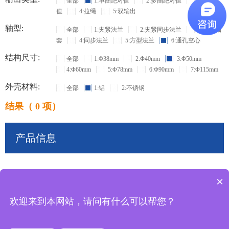
全部
1:单圈绝对值
2:多圈绝对值
3:增量
值
4:拉绳
5:双输出
轴型:
全部
1:夹紧法兰
2:夹紧同步法兰
3:盲孔轴
套
4:同步法兰
5:方型法兰
6:通孔空心
结构尺寸:
全部
1:Φ38mm
2:Φ40mm
3:Φ50mm
4:Φ60mm
5:Φ78mm
6:Φ90mm
7:Φ115mm
外壳材料:
全部
1:铝
2:不锈钢
结果（ 0 项）
产品信息
×
共
0
条记录
欢迎来到本网站，请问有什么可以帮您？