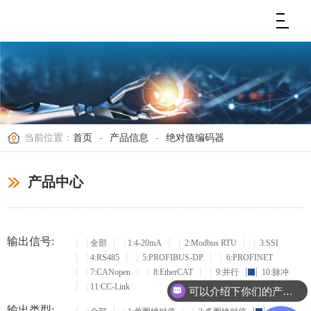
当前位置：
首页
-
产品信息
-
绝对值编码器
产品中心
输出信号:
全部
1:4-20mA
2:Modbus RTU
3:SSI
4:RS485
5:PROFIBUS-DP
6:PROFINET
7:CANopen
8:EtherCAT
9:并行
10:脉冲
11:CC-Link
可以介绍下你们的产品么？
输出类型: