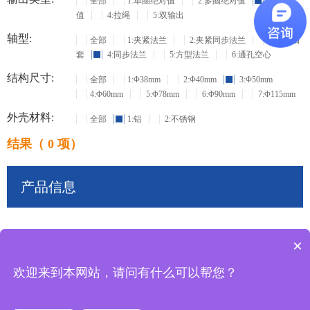
全部
1:单圈绝对值
2:多圈绝对值
3:增量
值
4:拉绳
5:双输出
轴型:
全部
1:夹紧法兰
2:夹紧同步法兰
3:盲孔轴
套
4:同步法兰
5:方型法兰
6:通孔空心
结构尺寸:
全部
1:Φ38mm
2:Φ40mm
3:Φ50mm
4:Φ60mm
5:Φ78mm
6:Φ90mm
7:Φ115mm
外壳材料:
全部
1:铝
2:不锈钢
结果（ 0 项）
产品信息
×
共
0
条记录
欢迎来到本网站，请问有什么可以帮您？