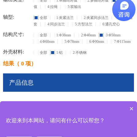
全部
1:单圈绝对值
2:多圈绝对值
3:增量
值
4:拉绳
5:双输出
轴型:
全部
1:夹紧法兰
2:夹紧同步法兰
3:盲孔轴
套
4:同步法兰
5:方型法兰
6:通孔空心
结构尺寸:
全部
1:Φ38mm
2:Φ40mm
3:Φ50mm
4:Φ60mm
5:Φ78mm
6:Φ90mm
7:Φ115mm
外壳材料:
全部
1:铝
2:不锈钢
结果（ 0 项）
产品信息
×
共
0
条记录
欢迎来到本网站，请问有什么可以帮您？