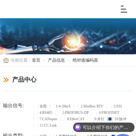
当前位置：
首页
-
产品信息
-
绝对值编码器
产品中心
输出信号:
全部
1:4-20mA
2:Modbus RTU
3:SSI
4:RS485
5:PROFIBUS-DP
6:PROFINET
7:CANopen
8:EtherCAT
9:并行
10:脉冲
11:CC-Link
可以介绍下你们的产品么？
输出类型: