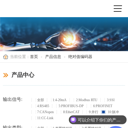
当前位置：
首页
-
产品信息
-
绝对值编码器
产品中心
输出信号:
全部
1:4-20mA
2:Modbus RTU
3:SSI
4:RS485
5:PROFIBUS-DP
6:PROFINET
7:CANopen
8:EtherCAT
9:并行
10:脉冲
11:CC-Link
可以介绍下你们的产品么？
输出类型: