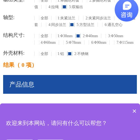
全部
1:单圈绝对值
2:多圈绝对值
3:增量
值
4:拉绳
5:双输出
轴型:
全部
1:夹紧法兰
2:夹紧同步法兰
3:盲孔轴
套
4:同步法兰
5:方型法兰
6:通孔空心
结构尺寸:
全部
1:Φ38mm
2:Φ40mm
3:Φ50mm
4:Φ60mm
5:Φ78mm
6:Φ90mm
7:Φ115mm
外壳材料:
全部
1:铝
2:不锈钢
结果（ 0 项）
产品信息
×
共
0
条记录
欢迎来到本网站，请问有什么可以帮您？