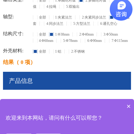
全部
1:单圈绝对值
2:多圈绝对值
3:增量
值
4:拉绳
5:双输出
轴型:
全部
1:夹紧法兰
2:夹紧同步法兰
3:盲孔轴
套
4:同步法兰
5:方型法兰
6:通孔空心
结构尺寸:
全部
1:Φ38mm
2:Φ40mm
3:Φ50mm
4:Φ60mm
5:Φ78mm
6:Φ90mm
7:Φ115mm
外壳材料:
全部
1:铝
2:不锈钢
结果（ 0 项）
产品信息
×
共
0
条记录
欢迎来到本网站，请问有什么可以帮您？