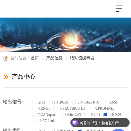
当前位置：
首页
-
产品信息
-
绝对值编码器
产品中心
输出信号:
全部
1:4-20mA
2:Modbus RTU
3:SSI
4:RS485
5:PROFIBUS-DP
6:PROFINET
7:CANopen
8:EtherCAT
9:并行
10:脉冲
11:CC-Link
可以介绍下你们的产品么？
输出类型: