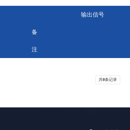
输出信号
备
注
共
0
条记录