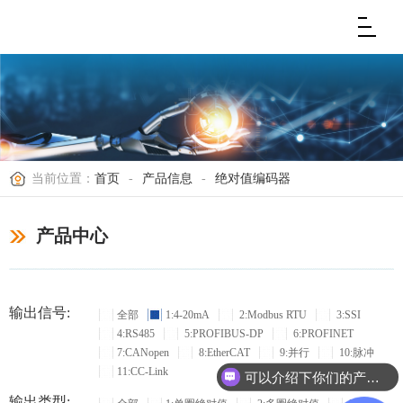
当前位置：
首页
-
产品信息
-
绝对值编码器
产品中心
输出信号:
全部
1:4-20mA
2:Modbus RTU
3:SSI
4:RS485
5:PROFIBUS-DP
6:PROFINET
7:CANopen
8:EtherCAT
9:并行
10:脉冲
11:CC-Link
可以介绍下你们的产品么？
输出类型: