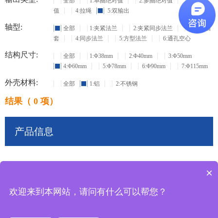
全部
1:单圈绝对值
2:多圈绝对值
3:增量
值
4:拉绳
5:双输出
轴型:
全部
1:夹紧法兰
2:夹紧同步法兰
3:盲孔轴
套
4:同步法兰
5:方型法兰
6:通孔空心
结构尺寸:
全部
1:Φ38mm
2:Φ40mm
3:Φ50mm
4:Φ60mm
5:Φ78mm
6:Φ90mm
7:Φ115mm
外壳材料:
全部
1:铝
2:不锈钢
结果（ 0 项）
产品信息
×
共
0
条记录
欢迎来到本网站，请问有什么可以帮您？