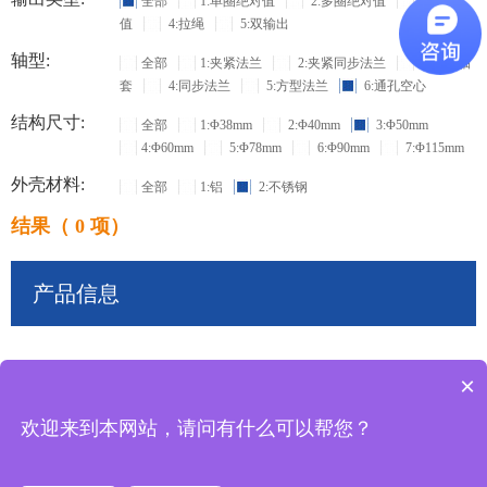
全部
1:单圈绝对值
2:多圈绝对值
3:增量
值
4:拉绳
5:双输出
轴型:
全部
1:夹紧法兰
2:夹紧同步法兰
3:盲孔轴
套
4:同步法兰
5:方型法兰
6:通孔空心
结构尺寸:
全部
1:Φ38mm
2:Φ40mm
3:Φ50mm
4:Φ60mm
5:Φ78mm
6:Φ90mm
7:Φ115mm
外壳材料:
全部
1:铝
2:不锈钢
结果（ 0 项）
产品信息
×
共
0
条记录
欢迎来到本网站，请问有什么可以帮您？