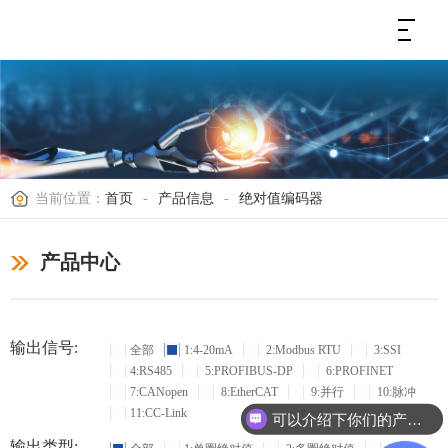
当前位置：
首页
-
产品信息
-
绝对值编码器
产品中心
输出信号:
全部
1:4-20mA
2:Modbus RTU
3:SSI
4:RS485
5:PROFIBUS-DP
6:PROFINET
7:CANopen
8:EtherCAT
9:并行
10:脉冲
11:CC-Link
可以介绍下你们的产品么？
输出类型: