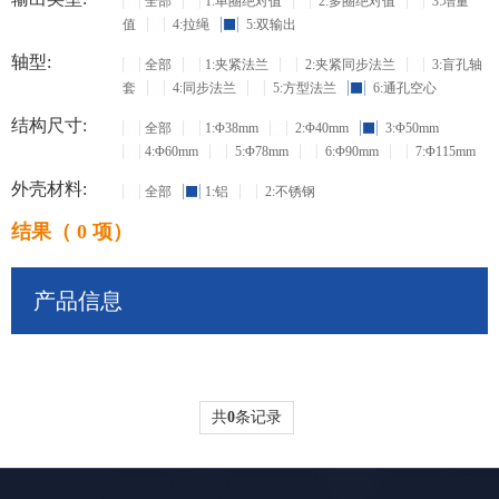
全部
1:单圈绝对值
2:多圈绝对值
3:增量
值
4:拉绳
5:双输出
轴型:
全部
1:夹紧法兰
2:夹紧同步法兰
3:盲孔轴
套
4:同步法兰
5:方型法兰
6:通孔空心
结构尺寸:
全部
1:Φ38mm
2:Φ40mm
3:Φ50mm
4:Φ60mm
5:Φ78mm
6:Φ90mm
7:Φ115mm
外壳材料:
全部
1:铝
2:不锈钢
结果（ 0 项）
产品信息
共
0
条记录