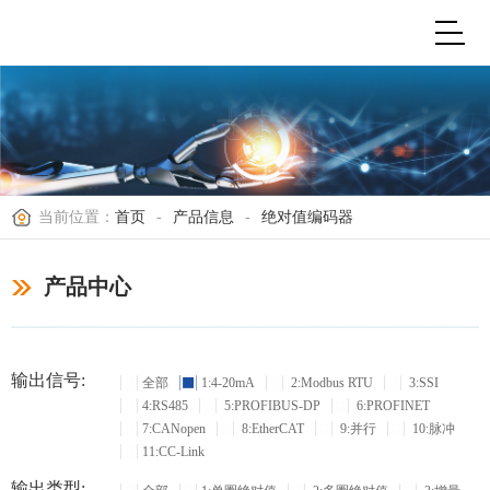
当前位置：
首页
-
产品信息
-
绝对值编码器
产品中心
输出信号:
全部
1:4-20mA
2:Modbus RTU
3:SSI
4:RS485
5:PROFIBUS-DP
6:PROFINET
7:CANopen
8:EtherCAT
9:并行
10:脉冲
11:CC-Link
输出类型: