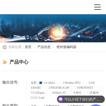
当前位置：
首页
-
产品信息
-
绝对值编码器
产品中心
输出信号:
全部
1:4-20mA
2:Modbus RTU
3:SSI
4:RS485
5:PROFIBUS-DP
6:PROFINET
现在有优惠活动么？
7:CANopen
8:EtherCAT
9:并行
10:脉冲
11:CC-Link
可以介绍下你们的产品么？
输出类型: