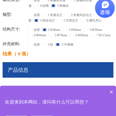
全部
1:单圈绝对值
2:多圈绝对值
3:增量
值
4:拉绳
5:双输出
轴型:
全部
1:夹紧法兰
2:夹紧同步法兰
3:盲孔轴
套
4:同步法兰
5:方型法兰
6:通孔空心
结构尺寸:
全部
1:Φ38mm
2:Φ40mm
3:Φ50mm
4:Φ60mm
5:Φ78mm
6:Φ90mm
7:Φ115mm
外壳材料:
全部
1:铝
2:不锈钢
结果（ 0 项）
产品信息
×
共
0
条记录
欢迎来到本网站，请问有什么可以帮您？