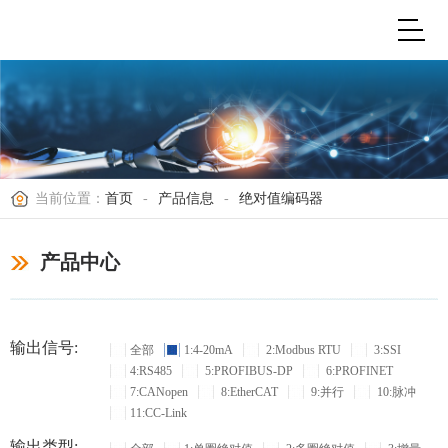
当前位置：
首页
-
产品信息
-
绝对值编码器
产品中心
输出信号:
全部
1:4-20mA
2:Modbus RTU
3:SSI
4:RS485
5:PROFIBUS-DP
6:PROFINET
7:CANopen
8:EtherCAT
9:并行
10:脉冲
11:CC-Link
输出类型: