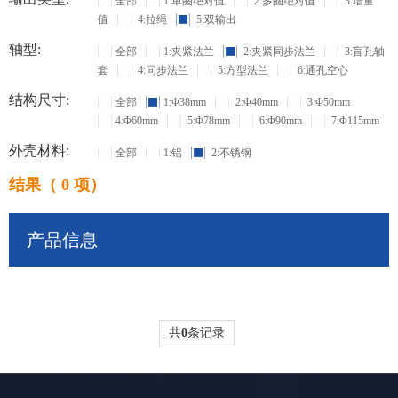
全部
1:单圈绝对值
2:多圈绝对值
3:增量
值
4:拉绳
5:双输出
轴型:
全部
1:夹紧法兰
2:夹紧同步法兰
3:盲孔轴
套
4:同步法兰
5:方型法兰
6:通孔空心
结构尺寸:
全部
1:Φ38mm
2:Φ40mm
3:Φ50mm
4:Φ60mm
5:Φ78mm
6:Φ90mm
7:Φ115mm
外壳材料:
全部
1:铝
2:不锈钢
结果（ 0 项）
产品信息
共
0
条记录