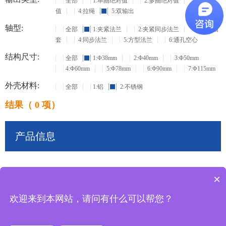
全部
1:单圈绝对值
2:多圈绝对值
3:增量
值
4:拉绳
5:双输出
轴型:
全部
1:夹紧法兰
2:夹紧同步法兰
3:盲孔轴
套
4:同步法兰
5:方型法兰
6:通孔空心
结构尺寸:
全部
1:Φ38mm
2:Φ40mm
3:Φ50mm
4:Φ60mm
5:Φ78mm
6:Φ90mm
7:Φ115mm
外壳材料:
全部
1:铝
2:不锈钢
结果（ 0 项）
产品信息
×
共
0
条记录
欢迎来到本网站，请问有什么可以帮您？