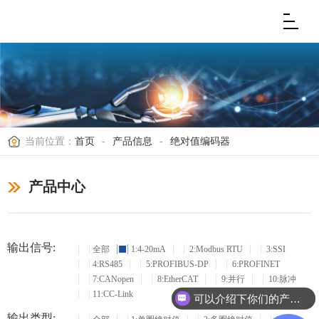
当前位置：
首页
-
产品信息
-
绝对值编码器
产品中心
输出信号:
全部
1:4-20mA
2:Modbus RTU
3:SSI
4:RS485
5:PROFIBUS-DP
6:PROFINET
7:CANopen
8:EtherCAT
9:并行
10:脉冲
11:CC-Link
可以介绍下你们的产品么？
输出类型: