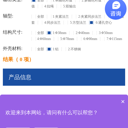
全部
1:单圈绝对值
2:多圈绝对值
3:增量
值
4:拉绳
5:双输出
轴型:
全部
1:夹紧法兰
2:夹紧同步法兰
3:盲孔轴
套
4:同步法兰
5:方型法兰
6:通孔空心
结构尺寸:
全部
1:Φ38mm
2:Φ40mm
3:Φ50mm
4:Φ60mm
5:Φ78mm
6:Φ90mm
7:Φ115mm
外壳材料:
全部
1:铝
2:不锈钢
结果（ 0 项）
产品信息
×
共
0
条记录
欢迎来到本网站，请问有什么可以帮您？