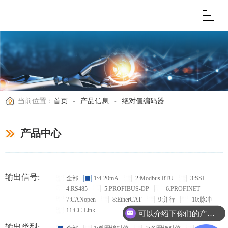
当前位置：
首页
-
产品信息
-
绝对值编码器
产品中心
输出信号:
全部
1:4-20mA
2:Modbus RTU
3:SSI
4:RS485
5:PROFIBUS-DP
6:PROFINET
7:CANopen
8:EtherCAT
9:并行
10:脉冲
11:CC-Link
可以介绍下你们的产品么？
输出类型: