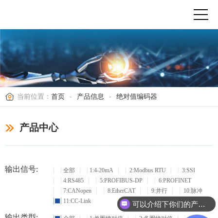
当前位置：
首页
-
产品信息
-
绝对值编码器
产品中心
输出信号:
全部
1:4-20mA
2:Modbus RTU
3:SSI
4:RS485
5:PROFIBUS-DP
6:PROFINET
7:CANopen
8:EtherCAT
9:并行
10:脉冲
11:CC-Link
可以介绍下你们的产品么？
输出类型: