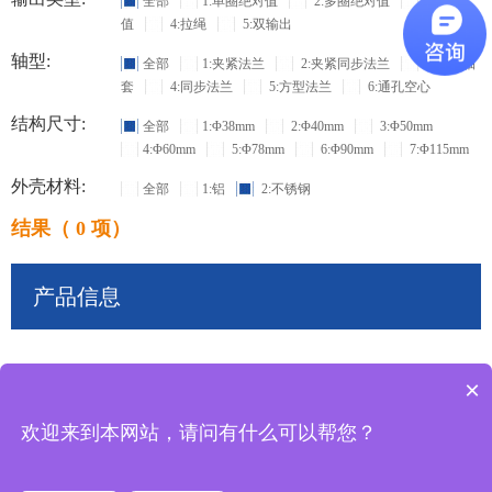
全部
1:单圈绝对值
2:多圈绝对值
3:增量
值
4:拉绳
5:双输出
轴型:
全部
1:夹紧法兰
2:夹紧同步法兰
3:盲孔轴
套
4:同步法兰
5:方型法兰
6:通孔空心
结构尺寸:
全部
1:Φ38mm
2:Φ40mm
3:Φ50mm
4:Φ60mm
5:Φ78mm
6:Φ90mm
7:Φ115mm
外壳材料:
全部
1:铝
2:不锈钢
结果（ 0 项）
产品信息
×
共
0
条记录
欢迎来到本网站，请问有什么可以帮您？