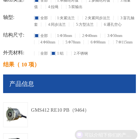
全部
1:单圈绝对值
2:多圈绝对值
3:增量
值
4:拉绳
5:双输出
轴型:
全部
1:夹紧法兰
2:夹紧同步法兰
3:盲孔轴
套
4:同步法兰
5:方型法兰
6:通孔空心
结构尺寸:
全部
1:Φ38mm
2:Φ40mm
3:Φ50mm
4:Φ60mm
5:Φ78mm
6:Φ90mm
7:Φ115mm
外壳材料:
全部
1:铝
2:不锈钢
结果（ 10 项）
产品信息
GMS412 RE10 PB（9464）
可以介绍下你们的产品么？