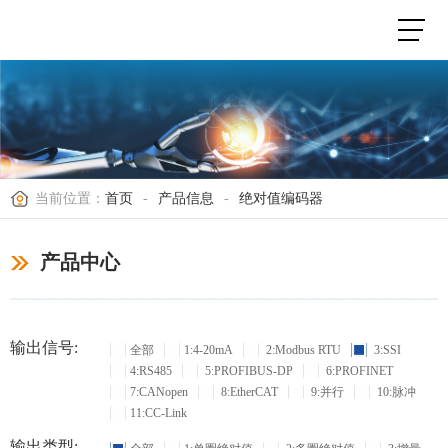
当前位置：
首页
-
产品信息
-
绝对值编码器
产品中心
输出信号:
全部
1:4-20mA
2:Modbus RTU
3:SSI
4:RS485
5:PROFIBUS-DP
6:PROFINET
7:CANopen
8:EtherCAT
9:并行
10:脉冲
11:CC-Link
输出类型: