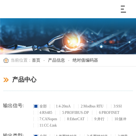
当前位置：
首页
-
产品信息
-
绝对值编码器
产品中心
输出信号:
全部
1:4-20mA
2:Modbus RTU
3:SSI
4:RS485
5:PROFIBUS-DP
6:PROFINET
7:CANopen
8:EtherCAT
9:并行
10:脉冲
11:CC-Link
输出类型: