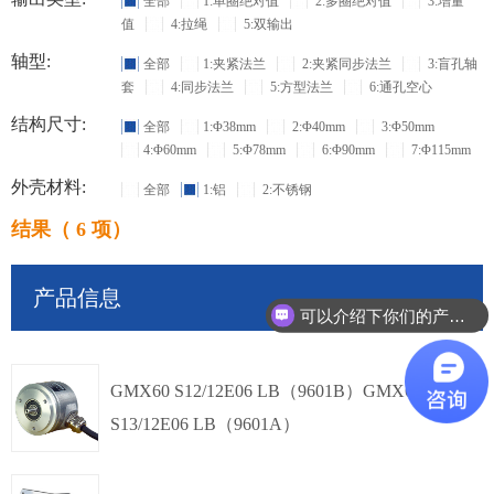
全部
1:单圈绝对值
2:多圈绝对值
3:增量
值
4:拉绳
5:双输出
轴型:
全部
1:夹紧法兰
2:夹紧同步法兰
3:盲孔轴
套
4:同步法兰
5:方型法兰
6:通孔空心
结构尺寸:
全部
1:Φ38mm
2:Φ40mm
3:Φ50mm
4:Φ60mm
5:Φ78mm
6:Φ90mm
7:Φ115mm
外壳材料:
全部
1:铝
2:不锈钢
结果（ 6 项）
产品信息
可以介绍下你们的产品么？
GMX60 S12/12E06 LB（9601B）GMX60
S13/12E06 LB（9601A）