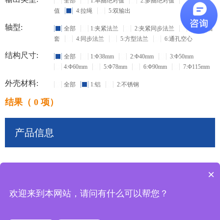
全部
1:单圈绝对值
2:多圈绝对值
3:增量
值
4:拉绳
5:双输出
轴型:
全部
1:夹紧法兰
2:夹紧同步法兰
3:盲孔轴
套
4:同步法兰
5:方型法兰
6:通孔空心
结构尺寸:
全部
1:Φ38mm
2:Φ40mm
3:Φ50mm
4:Φ60mm
5:Φ78mm
6:Φ90mm
7:Φ115mm
外壳材料:
全部
1:铝
2:不锈钢
结果（ 0 项）
产品信息
×
共
0
条记录
欢迎来到本网站，请问有什么可以帮您？