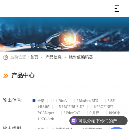
当前位置：
首页
-
产品信息
-
绝对值编码器
产品中心
输出信号:
全部
1:4-20mA
2:Modbus RTU
3:SSI
4:RS485
5:PROFIBUS-DP
6:PROFINET
现在有优惠活动么？
7:CANopen
8:EtherCAT
9:并行
10:脉冲
11:CC-Link
可以介绍下你们的产品么？
输出类型: