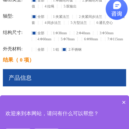
全部
1:单圈绝对值
2:多圈绝对值
3:增量
值
4:拉绳
5:双输出
轴型:
全部
1:夹紧法兰
2:夹紧同步法兰
3:盲孔轴
套
4:同步法兰
5:方型法兰
6:通孔空心
结构尺寸:
全部
1:Φ38mm
2:Φ40mm
3:Φ50mm
4:Φ60mm
5:Φ78mm
6:Φ90mm
7:Φ115mm
外壳材料:
全部
1:铝
2:不锈钢
结果（ 0 项）
产品信息
×
共
0
条记录
欢迎来到本网站，请问有什么可以帮您？