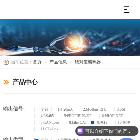
当前位置：
首页
-
产品信息
-
绝对值编码器
产品中心
输出信号:
全部
1:4-20mA
2:Modbus RTU
3:SSI
4:RS485
5:PROFIBUS-DP
6:PROFINET
7:CANopen
8:EtherCAT
9:并行
10:脉冲
11:CC-Link
可以介绍下你们的产品么？
输出类型: