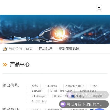
当前位置：
首页
-
产品信息
-
绝对值编码器
产品中心
输出信号:
全部
1:4-20mA
2:Modbus RTU
3:SSI
4:RS485
5:PROFIBUS-DP
6:PROFINET
现在有优惠活动么？
7:CANopen
8:EtherCAT
9:并行
10:脉冲
11:CC-Link
可以介绍下你们的产品么？
输出类型: