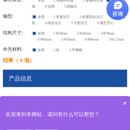
全部
1:单圈绝对值
2:多圈绝对值
3:增量
值
4:拉绳
5:双输出
轴型:
全部
1:夹紧法兰
2:夹紧同步法兰
3:盲孔轴
套
4:同步法兰
5:方型法兰
6:通孔空心
结构尺寸:
全部
1:Φ38mm
2:Φ40mm
3:Φ50mm
4:Φ60mm
5:Φ78mm
6:Φ90mm
7:Φ115mm
外壳材料:
全部
1:铝
2:不锈钢
结果（ 0 项）
产品信息
×
共
0
条记录
欢迎来到本网站，请问有什么可以帮您？