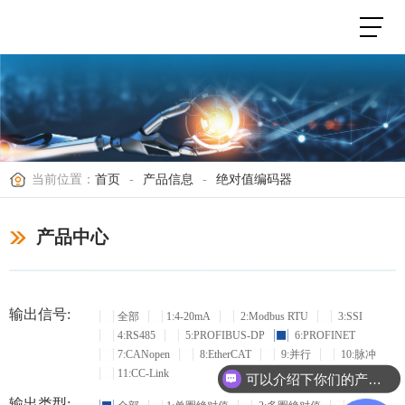
当前位置：
首页
-
产品信息
-
绝对值编码器
产品中心
输出信号:
全部
1:4-20mA
2:Modbus RTU
3:SSI
4:RS485
5:PROFIBUS-DP
6:PROFINET
7:CANopen
8:EtherCAT
9:并行
10:脉冲
11:CC-Link
可以介绍下你们的产品么？
输出类型: