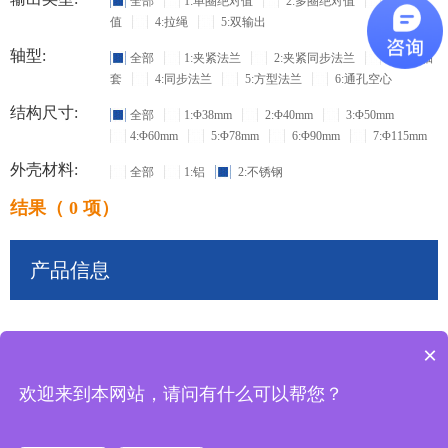
全部
1:单圈绝对值
2:多圈绝对值
3:增量
值
4:拉绳
5:双输出
轴型:
全部
1:夹紧法兰
2:夹紧同步法兰
3:盲孔轴
套
4:同步法兰
5:方型法兰
6:通孔空心
结构尺寸:
全部
1:Φ38mm
2:Φ40mm
3:Φ50mm
4:Φ60mm
5:Φ78mm
6:Φ90mm
7:Φ115mm
外壳材料:
全部
1:铝
2:不锈钢
结果（ 0 项）
产品信息
×
共
0
条记录
欢迎来到本网站，请问有什么可以帮您？