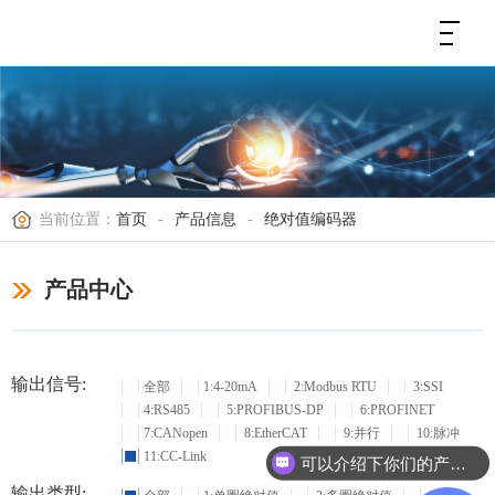
当前位置：
首页
-
产品信息
-
绝对值编码器
产品中心
输出信号:
全部
1:4-20mA
2:Modbus RTU
3:SSI
4:RS485
5:PROFIBUS-DP
6:PROFINET
7:CANopen
8:EtherCAT
9:并行
10:脉冲
11:CC-Link
可以介绍下你们的产品么？
输出类型: