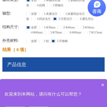
全部
1:单圈绝对值
2:多圈绝对值
3:增量
值
4:拉绳
5:双输出
轴型:
全部
1:夹紧法兰
2:夹紧同步法兰
3:盲孔轴
套
4:同步法兰
5:方型法兰
6:通孔空心
结构尺寸:
全部
1:Φ38mm
2:Φ40mm
3:Φ50mm
4:Φ60mm
5:Φ78mm
6:Φ90mm
7:Φ115mm
外壳材料:
全部
1:铝
2:不锈钢
结果（ 0 项）
产品信息
×
共
0
条记录
欢迎来到本网站，请问有什么可以帮您？