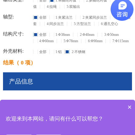
全部
1:单圈绝对值
2:多圈绝对值
3:增量
值
4:拉绳
5:双输出
轴型:
全部
1:夹紧法兰
2:夹紧同步法兰
3:盲孔轴
套
4:同步法兰
5:方型法兰
6:通孔空心
结构尺寸:
全部
1:Φ38mm
2:Φ40mm
3:Φ50mm
4:Φ60mm
5:Φ78mm
6:Φ90mm
7:Φ115mm
外壳材料:
全部
1:铝
2:不锈钢
结果（ 0 项）
产品信息
×
共
0
条记录
欢迎来到本网站，请问有什么可以帮您？