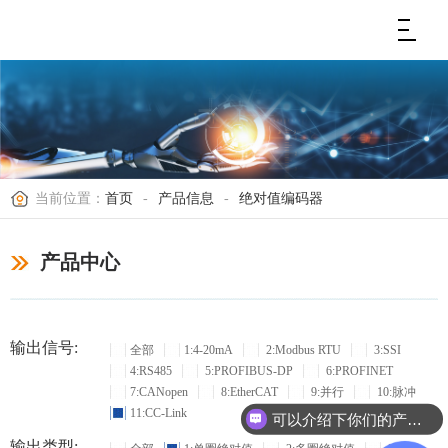
当前位置：
首页
-
产品信息
-
绝对值编码器
产品中心
输出信号:
全部
1:4-20mA
2:Modbus RTU
3:SSI
4:RS485
5:PROFIBUS-DP
6:PROFINET
7:CANopen
8:EtherCAT
9:并行
10:脉冲
11:CC-Link
可以介绍下你们的产品么？
输出类型: