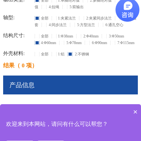
全部
1:单圈绝对值
2:多圈绝对值
3:增量
值
4:拉绳
5:双输出
轴型:
全部
1:夹紧法兰
2:夹紧同步法兰
3:盲孔轴
套
4:同步法兰
5:方型法兰
6:通孔空心
结构尺寸:
全部
1:Φ38mm
2:Φ40mm
3:Φ50mm
4:Φ60mm
5:Φ78mm
6:Φ90mm
7:Φ115mm
外壳材料:
全部
1:铝
2:不锈钢
结果（ 0 项）
产品信息
×
共
0
条记录
欢迎来到本网站，请问有什么可以帮您？