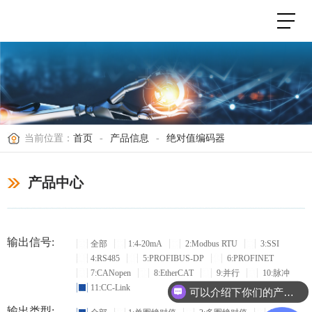
当前位置：
首页
-
产品信息
-
绝对值编码器
产品中心
输出信号:
全部
1:4-20mA
2:Modbus RTU
3:SSI
4:RS485
5:PROFIBUS-DP
6:PROFINET
7:CANopen
8:EtherCAT
9:并行
10:脉冲
11:CC-Link
可以介绍下你们的产品么？
输出类型: