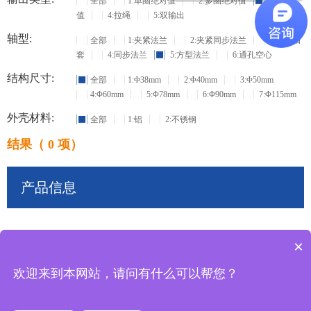
全部
1:单圈绝对值
2:多圈绝对值
3:增量
值
4:拉绳
5:双输出
轴型:
全部
1:夹紧法兰
2:夹紧同步法兰
3:盲孔轴
套
4:同步法兰
5:方型法兰
6:通孔空心
结构尺寸:
全部
1:Φ38mm
2:Φ40mm
3:Φ50mm
4:Φ60mm
5:Φ78mm
6:Φ90mm
7:Φ115mm
外壳材料:
全部
1:铝
2:不锈钢
结果（ 0 项）
产品信息
×
共
0
条记录
欢迎来到本网站，请问有什么可以帮您？