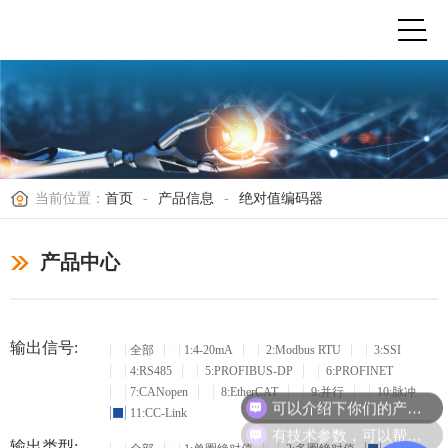
当前位置：
首页
-
产品信息
-
绝对值编码器
产品中心
输出信号:
全部
1:4-20mA
2:Modbus RTU
3:SSI
4:RS485
5:PROFIBUS-DP
6:PROFINET
7:CANopen
8:EtherCAT
9:并行
10:脉冲
可以介绍下你们的产品么？
11:CC-Link
有技术参数，可以帮忙选型吗？
输出类型: