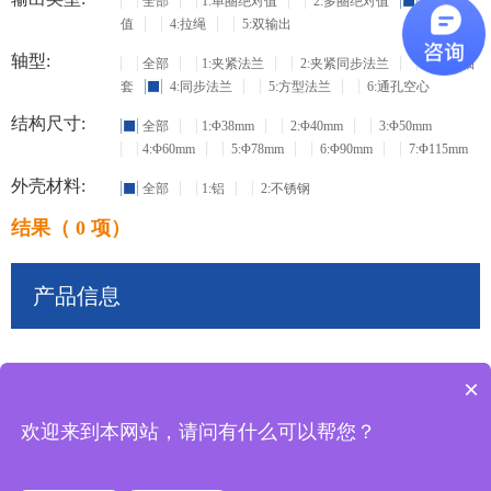
全部
1:单圈绝对值
2:多圈绝对值
3:增量
值
4:拉绳
5:双输出
轴型:
全部
1:夹紧法兰
2:夹紧同步法兰
3:盲孔轴
套
4:同步法兰
5:方型法兰
6:通孔空心
结构尺寸:
全部
1:Φ38mm
2:Φ40mm
3:Φ50mm
4:Φ60mm
5:Φ78mm
6:Φ90mm
7:Φ115mm
外壳材料:
全部
1:铝
2:不锈钢
结果（ 0 项）
产品信息
×
共
0
条记录
欢迎来到本网站，请问有什么可以帮您？