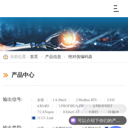
当前位置：
首页
-
产品信息
-
绝对值编码器
产品中心
输出信号:
全部
1:4-20mA
2:Modbus RTU
3:SSI
4:RS485
5:PROFIBUS-DP
6:PROFINET
现在有优惠活动么？
7:CANopen
8:EtherCAT
9:并行
10:脉冲
11:CC-Link
可以介绍下你们的产品么？
输出类型: