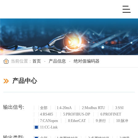
当前位置：
首页
-
产品信息
-
绝对值编码器
产品中心
输出信号:
全部
1:4-20mA
2:Modbus RTU
3:SSI
4:RS485
5:PROFIBUS-DP
6:PROFINET
7:CANopen
8:EtherCAT
9:并行
10:脉冲
11:CC-Link
输出类型: