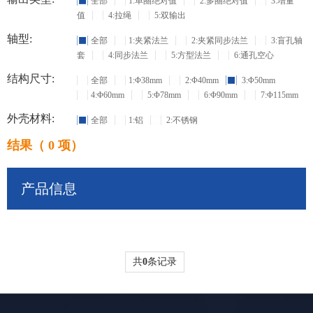
全部
1:单圈绝对值
2:多圈绝对值
3:增量
值
4:拉绳
5:双输出
轴型:
全部
1:夹紧法兰
2:夹紧同步法兰
3:盲孔轴
套
4:同步法兰
5:方型法兰
6:通孔空心
结构尺寸:
全部
1:Φ38mm
2:Φ40mm
3:Φ50mm
4:Φ60mm
5:Φ78mm
6:Φ90mm
7:Φ115mm
外壳材料:
全部
1:铝
2:不锈钢
结果（ 0 项）
产品信息
共
0
条记录