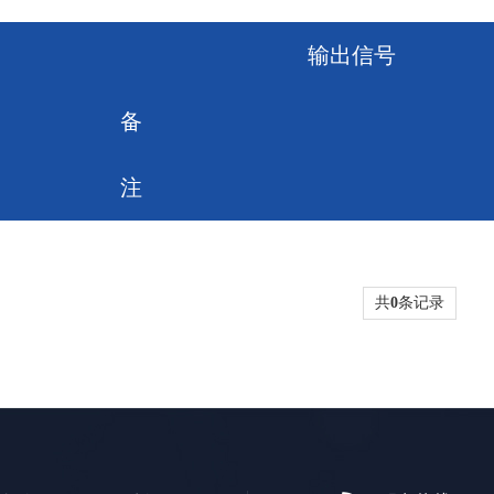
输出信号
备
注
共
0
条记录