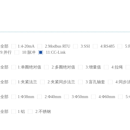
全部
1:4-20mA
2:Modbus RTU
3:SSI
4:RS485
5:
9:并行
10:脉冲
11:CC-Link
全部
1:单圈绝对值
2:多圈绝对值
3:增量值
4:拉绳
全部
1:夹紧法兰
2:夹紧同步法兰
3:盲孔轴套
4:同步
全部
1:Φ38mm
2:Φ40mm
3:Φ50mm
4:Φ60mm
5:
全部
1:铝
2:不锈钢