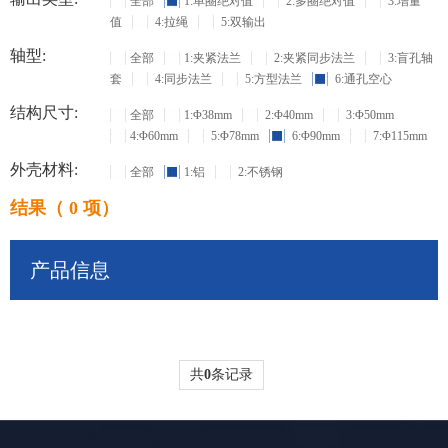
全部
1:单圈绝对值
2:多圈绝对值
3:增量
值
4:拉绳
5:双输出
轴型:
全部
1:夹紧法兰
2:夹紧同步法兰
3:盲孔轴
套
4:同步法兰
5:方型法兰
6:通孔空心
结构尺寸:
全部
1:Φ38mm
2:Φ40mm
3:Φ50mm
4:Φ60mm
5:Φ78mm
6:Φ90mm
7:Φ115mm
外壳材料:
全部
1:铝
2:不锈钢
结果（ 0 项）
产品信息
共
0
条记录