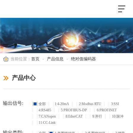
当前位置：
首页
-
产品信息
-
绝对值编码器
产品中心
输出信号:
全部
1:4-20mA
2:Modbus RTU
3:SSI
4:RS485
5:PROFIBUS-DP
6:PROFINET
7:CANopen
8:EtherCAT
9:并行
10:脉冲
11:CC-Link
输出类型: