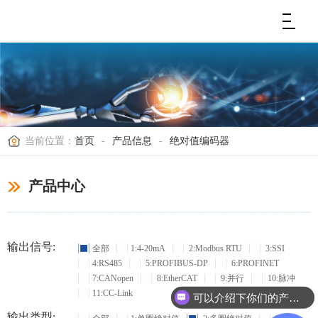
当前位置：
首页
-
产品信息
-
绝对值编码器
产品中心
输出信号:
全部
1:4-20mA
2:Modbus RTU
3:SSI
4:RS485
5:PROFIBUS-DP
6:PROFINET
7:CANopen
8:EtherCAT
9:并行
10:脉冲
11:CC-Link
可以介绍下你们的产品么？
输出类型: