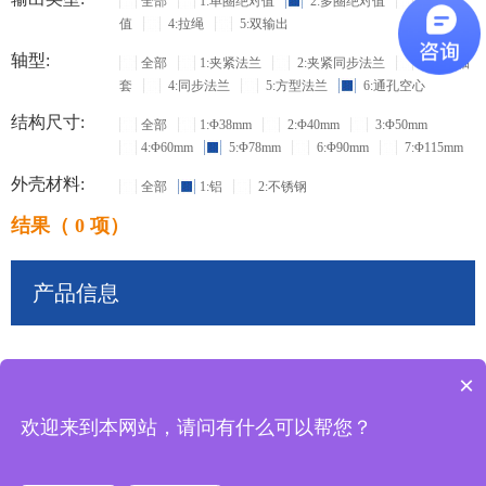
全部
1:单圈绝对值
2:多圈绝对值
3:增量
值
4:拉绳
5:双输出
轴型:
全部
1:夹紧法兰
2:夹紧同步法兰
3:盲孔轴
套
4:同步法兰
5:方型法兰
6:通孔空心
结构尺寸:
全部
1:Φ38mm
2:Φ40mm
3:Φ50mm
4:Φ60mm
5:Φ78mm
6:Φ90mm
7:Φ115mm
外壳材料:
全部
1:铝
2:不锈钢
结果（ 0 项）
产品信息
×
共
0
条记录
欢迎来到本网站，请问有什么可以帮您？