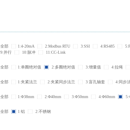
全部
1:4-20mA
2:Modbus RTU
3:SSI
4:RS485
5:
9:并行
10:脉冲
11:CC-Link
全部
1:单圈绝对值
2:多圈绝对值
3:增量值
4:拉绳
全部
1:夹紧法兰
2:夹紧同步法兰
3:盲孔轴套
4:同步
全部
1:Φ38mm
2:Φ40mm
3:Φ50mm
4:Φ60mm
5:
全部
1:铝
2:不锈钢