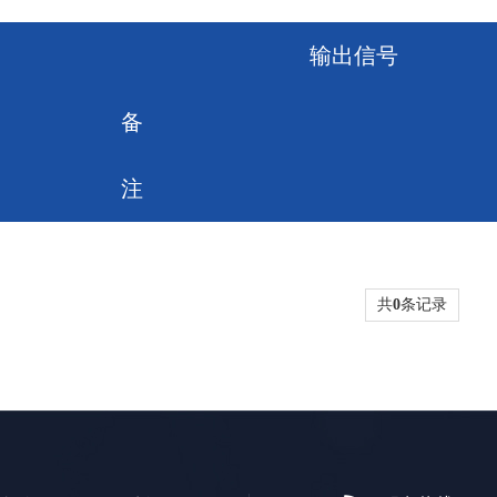
输出信号
备
注
共
0
条记录