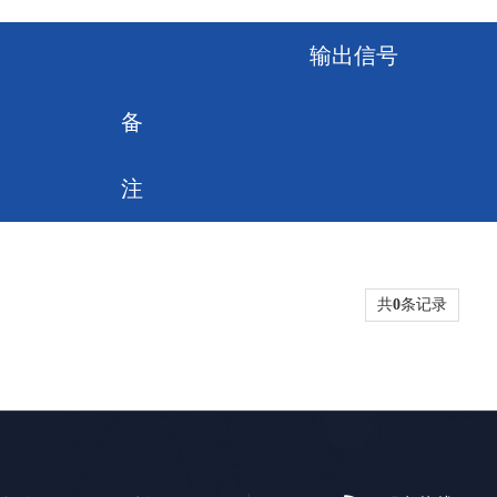
输出信号
备
注
共
0
条记录