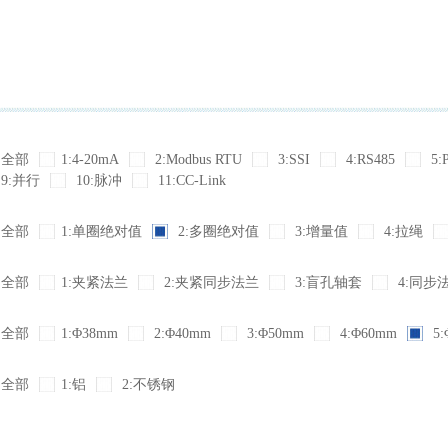
全部
1:4-20mA
2:Modbus RTU
3:SSI
4:RS485
5:
9:并行
10:脉冲
11:CC-Link
全部
1:单圈绝对值
2:多圈绝对值
3:增量值
4:拉绳
全部
1:夹紧法兰
2:夹紧同步法兰
3:盲孔轴套
4:同步
全部
1:Φ38mm
2:Φ40mm
3:Φ50mm
4:Φ60mm
5:
全部
1:铝
2:不锈钢