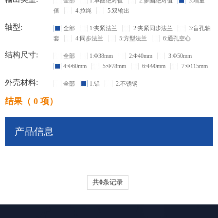
全部
1:单圈绝对值
2:多圈绝对值
3:增量
值
4:拉绳
5:双输出
轴型:
全部
1:夹紧法兰
2:夹紧同步法兰
3:盲孔轴
套
4:同步法兰
5:方型法兰
6:通孔空心
结构尺寸:
全部
1:Φ38mm
2:Φ40mm
3:Φ50mm
4:Φ60mm
5:Φ78mm
6:Φ90mm
7:Φ115mm
外壳材料:
全部
1:铝
2:不锈钢
结果（ 0 项）
产品信息
共
0
条记录