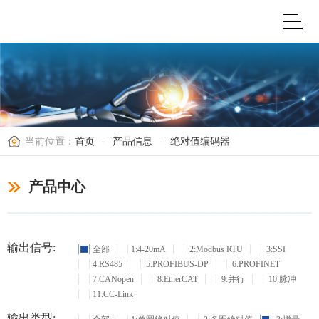
当前位置：
首页
-
产品信息
-
绝对值编码器
产品中心
输出信号:
全部
1:4-20mA
2:Modbus RTU
3:SSI
4:RS485
5:PROFIBUS-DP
6:PROFINET
7:CANopen
8:EtherCAT
9:并行
10:脉冲
11:CC-Link
输出类型: