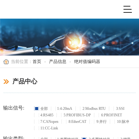
当前位置：
首页
-
产品信息
-
绝对值编码器
产品中心
输出信号:
全部
1:4-20mA
2:Modbus RTU
3:SSI
4:RS485
5:PROFIBUS-DP
6:PROFINET
7:CANopen
8:EtherCAT
9:并行
10:脉冲
11:CC-Link
输出类型: