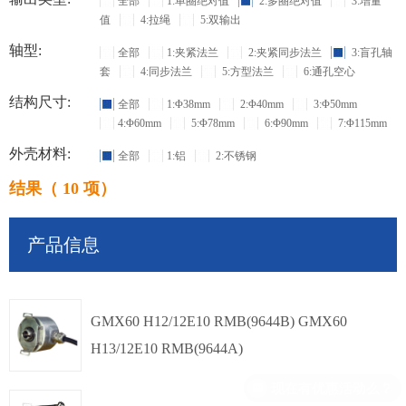
全部
1:单圈绝对值
2:多圈绝对值
3:增量
值
4:拉绳
5:双输出
轴型:
全部
1:夹紧法兰
2:夹紧同步法兰
3:盲孔轴
套
4:同步法兰
5:方型法兰
6:通孔空心
结构尺寸:
全部
1:Φ38mm
2:Φ40mm
3:Φ50mm
4:Φ60mm
5:Φ78mm
6:Φ90mm
7:Φ115mm
外壳材料:
全部
1:铝
2:不锈钢
结果（ 10 项）
产品信息
GMX60 H12/12E10 RMB(9644B) GMX60
H13/12E10 RMB(9644A)