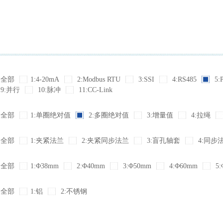
全部
1:4-20mA
2:Modbus RTU
3:SSI
4:RS485
5:
9:并行
10:脉冲
11:CC-Link
全部
1:单圈绝对值
2:多圈绝对值
3:增量值
4:拉绳
全部
1:夹紧法兰
2:夹紧同步法兰
3:盲孔轴套
4:同步
全部
1:Φ38mm
2:Φ40mm
3:Φ50mm
4:Φ60mm
5:
全部
1:铝
2:不锈钢