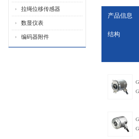
拉绳位移传感器
产品信息
数显仪表
结构
编码器附件
G
G
盲孔轴套,
Φ60mm
G
G