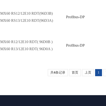
MX60 RS12/12E10 RDT(96D3B)
Profibus-DP
MX60 RS13/12E10 RDT(96D3A)
MX60 R12/12E10 RDT( 96D0B )
Profibus-DP
MX60 R13/12E10 RDT( 96D0A )
共
4
条记录
首页
上页
1