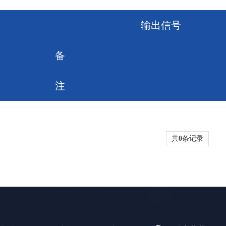
输出信号
备
注
共
0
条记录