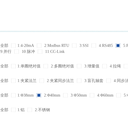
全部
1:4-20mA
2:Modbus RTU
3:SSI
4:RS485
5:
9:并行
10:脉冲
11:CC-Link
全部
1:单圈绝对值
2:多圈绝对值
3:增量值
4:拉绳
全部
1:夹紧法兰
2:夹紧同步法兰
3:盲孔轴套
4:同步
全部
1:Φ38mm
2:Φ40mm
3:Φ50mm
4:Φ60mm
5:
全部
1:铝
2:不锈钢