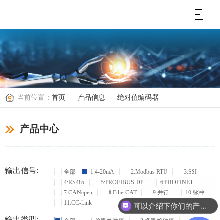
当前位置：
首页
-
产品信息
-
绝对值编码器
产品中心
输出信号:
全部
1:4-20mA
2:Modbus RTU
3:SSI
4:RS485
5:PROFIBUS-DP
6:PROFINET
现在有优惠活动么？
7:CANopen
8:EtherCAT
9:并行
10:脉冲
11:CC-Link
可以介绍下你们的产品么？
输出类型: