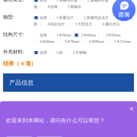
全部
1:单圈绝对值
2:多圈绝对值
3:增量
值
4:拉绳
5:双输出
轴型:
全部
1:夹紧法兰
2:夹紧同步法兰
3:盲孔轴
套
4:同步法兰
5:方型法兰
6:通孔空心
结构尺寸:
全部
1:Φ38mm
2:Φ40mm
3:Φ50mm
4:Φ60mm
5:Φ78mm
6:Φ90mm
7:Φ115mm
外壳材料:
全部
1:铝
2:不锈钢
结果（ 0 项）
产品信息
×
共
0
条记录
欢迎来到本网站，请问有什么可以帮您？